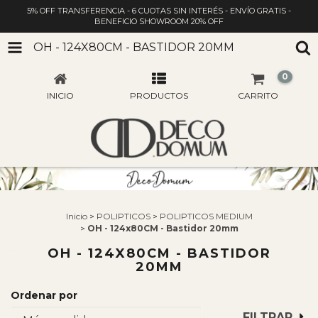
5% OFF TRANSFERENCIA - 6 CUOTAS SIN INTERÉS - ENVÍO GRATIS -
BENEFICIO SHOWROOM 20% OFF
OH - 124X80CM - BASTIDOR 20MM
0
INICIO
PRODUCTOS
CARRITO
Inicio
>
POLIPTICOS
>
POLIPTICOS MEDIUM
>
OH - 124x80CM - Bastidor 20mm
OH - 124X80CM - BASTIDOR
20MM
Ordenar por
FILTRAR