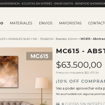
RANSFERENCIA - 6 CUOTAS SIN INTERÉS - ENVÍO GRATIS - BENEFICIO SHOWROO
GO
MATERIALES
ENVIOS
MAYORISTAS
CONTACT
LES
>
MURALES SLIM
>
MC - 110x52CM - Bastidor 20mm
>
MC615 - Abstra
MC615 - AB
$63.500,00
Precio sin impuestos
$52.479,34
¡10% OFF COMPRA
Vas a poder aprovechar esta p
No acumulable con algunas promoc
6
CUOTAS SIN INTERÉS 