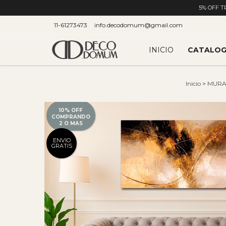
5% OFF T
11-61273473
info.decodomum@gmail.com
INICIO
CATALO
Inicio
>
MURA
10% OFF
COMPRANDO
2 O MAS
ENVIO
GRATIS