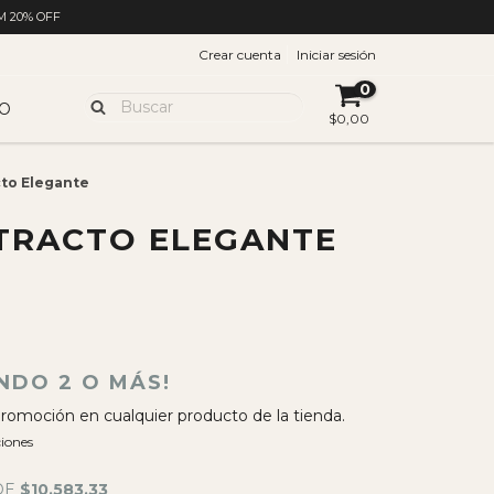
M 20% OFF
Crear cuenta
Iniciar sesión
0
O
$0,00
cto Elegante
STRACTO ELEGANTE
NDO 2 O MÁS!
romoción en cualquier producto de la tienda.
iones
DE
$10.583,33