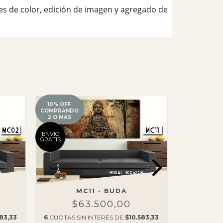
es de color, edición de imagen y agregado de
10% OFF
10% OFF
COMPRANDO
COMPRANDO
2 O MAS
2 O MAS
ENVIO
ENVIO
GRATIS
GRATIS
MC11 - BUDA
MC0
$63.500,00
$
83,33
6
CUOTAS SIN INTERÉS DE
$10.583,33
6
CUOTAS S