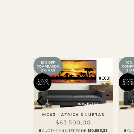
10% OFF
10%
COMPRANDO
COMP
2 O MAS
2 O
ENVIO
ENVIO
GRATIS
GRATIS
RMIENTE
MC03 - AFRICA SILUETAS
00
$63.500,00
E
$10.583,33
6
CUOTAS SIN INTERÉS DE
$10.583,33
6
CUO