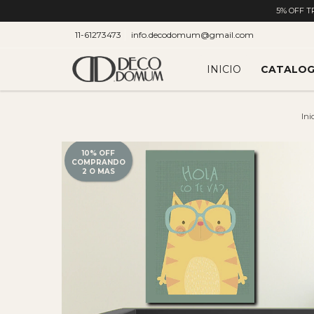
5% OFF T
11-61273473
info.decodomum@gmail.com
INICIO
CATALO
Ini
10% OFF
COMPRANDO
2 O MAS