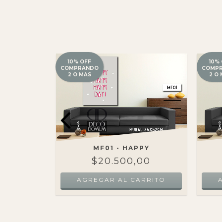
10% OFF
10%
COMPRANDO
COMP
2 O MAS
2 O
PY
MF01 - HAPPY
00
$20.500,00