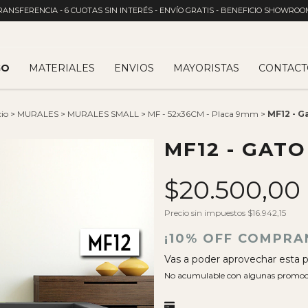
RANSFERENCIA - 6 CUOTAS SIN INTERÉS - ENVÍO GRATIS - BENEFICIO SHOWROO
GO
MATERIALES
ENVIOS
MAYORISTAS
CONTACT
cio
>
MURALES
>
MURALES SMALL
>
MF - 52x36CM - Placa 9mm
>
MF12 - G
MF12 - GATO
$20.500,00
Precio sin impuestos
$16.942,15
¡10% OFF COMPRA
Vas a poder aprovechar esta p
No acumulable con algunas promoc