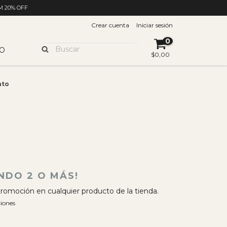
M 20% OFF
Crear cuenta
Iniciar sesión
0
O
$0,00
ato
NDO 2 O MÁS!
romoción en cualquier producto de la tienda.
iones