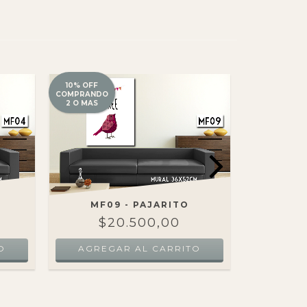
10% OFF
10% OFF
COMPRANDO
COMPRANDO
2 O MAS
2 O MAS
MF09 - PAJARITO
MF
$20.500,00
$