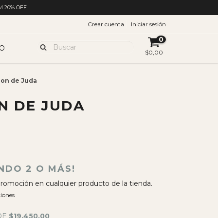
M 20% OFF
Crear cuenta
Iniciar sesión
0
O
$0,00
eon de Juda
ON DE JUDA
0
NDO 2 O MÁS!
romoción en cualquier producto de la tienda.
iones
DE
$19.450,00