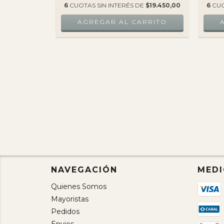
E
$19.450,00
6
CUOTAS SIN INTERÉS DE
$19.450,00
6
CUO
NAVEGACIÓN
MEDI
Quienes Somos
Mayoristas
Pedidos
Envios