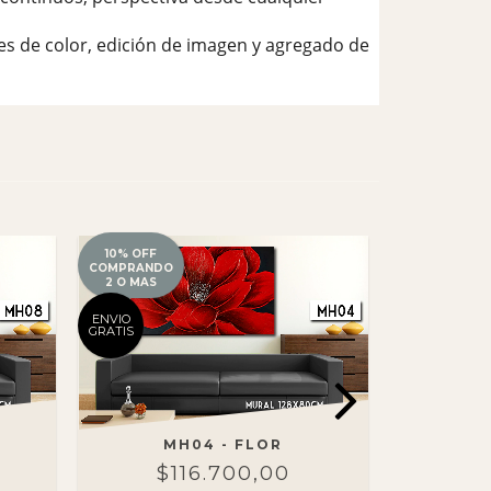
es de color, edición de imagen y agregado de
10% OFF
10% OFF
COMPRANDO
COMPRANDO
2 O MAS
2 O MAS
ENVIO
ENVIO
GRATIS
GRATIS
S
MH04 - FLOR
MH
$116.700,00
$