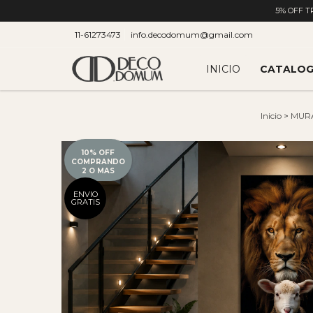
5% OFF T
11-61273473
info.decodomum@gmail.com
INICIO
CATALO
Inicio
>
MUR
10% OFF
COMPRANDO
2 O MAS
ENVIO
GRATIS