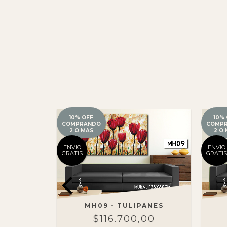
10% OFF
10%
COMPRANDO
COMP
2 O MAS
2 O
ENVIO
ENVIO
GRATIS
GRATIS
STRACTAS
MH09 - TULIPANES
00
$116.700,00