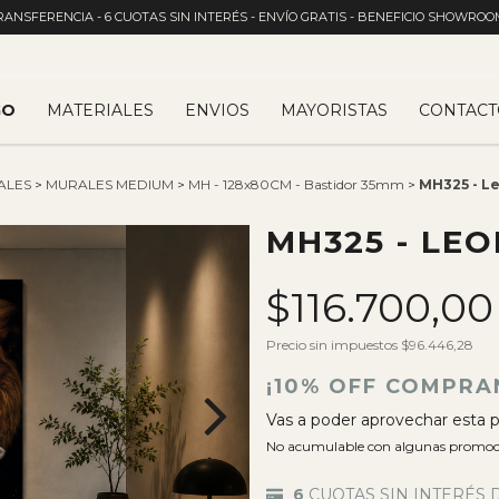
RANSFERENCIA - 6 CUOTAS SIN INTERÉS - ENVÍO GRATIS - BENEFICIO SHOWROO
GO
MATERIALES
ENVIOS
MAYORISTAS
CONTACT
ALES
>
MURALES MEDIUM
>
MH - 128x80CM - Bastidor 35mm
>
MH325 - L
MH325 - LE
$116.700,0
Precio sin impuestos
$96.446,28
¡10% OFF COMPRA
Vas a poder aprovechar esta p
No acumulable con algunas promoc
6
CUOTAS SIN INTERÉS 