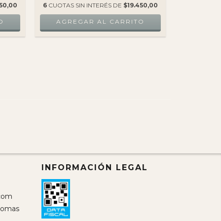
50,00
6
CUOTAS SIN INTERÉS DE
$19.450,00
6
CUOTAS S
INFORMACIÓN LEGAL
com
 Lomas