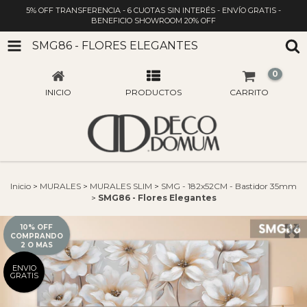
5% OFF TRANSFERENCIA - 6 CUOTAS SIN INTERÉS - ENVÍO GRATIS -
BENEFICIO SHOWROOM 20% OFF
SMG86 - FLORES ELEGANTES
0
INICIO
PRODUCTOS
CARRITO
Inicio
>
MURALES
>
MURALES SLIM
>
SMG - 182x52CM - Bastidor 35mm
>
SMG86 - Flores Elegantes
10% OFF
COMPRANDO
2 O MAS
ENVIO
GRATIS