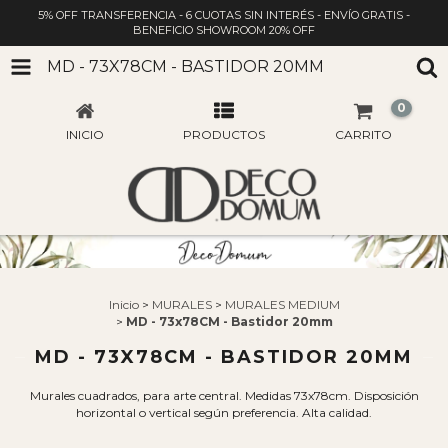
5% OFF TRANSFERENCIA - 6 CUOTAS SIN INTERÉS - ENVÍO GRATIS -
BENEFICIO SHOWROOM 20% OFF
MD - 73X78CM - BASTIDOR 20MM
0
INICIO
PRODUCTOS
CARRITO
Inicio
>
MURALES
>
MURALES MEDIUM
>
MD - 73x78CM - Bastidor 20mm
MD - 73X78CM - BASTIDOR 20MM
Murales cuadrados, para arte central. Medidas 73x78cm. Disposición
horizontal o vertical según preferencia. Alta calidad.