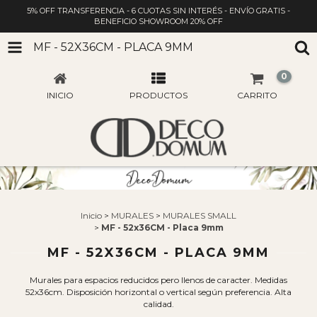
5% OFF TRANSFERENCIA - 6 CUOTAS SIN INTERÉS - ENVÍO GRATIS -
BENEFICIO SHOWROOM 20% OFF
MF - 52X36CM - PLACA 9MM
0
INICIO
PRODUCTOS
CARRITO
Inicio
>
MURALES
>
MURALES SMALL
>
MF - 52x36CM - Placa 9mm
MF - 52X36CM - PLACA 9MM
Murales para espacios reducidos pero llenos de caracter. Medidas
52x36cm. Disposición horizontal o vertical según preferencia. Alta
calidad.