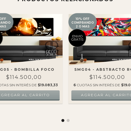
 OFF
10% OFF
RANDO
COMPRANDO
 MAS
2 O MAS
ENVIO
GRATIS
G05 - BOMBILLA FOCO
SMG04 - ABSTRACTO 
$114.500,00
$114.500,00
TAS SIN INTERÉS DE
$19.083,33
6
CUOTAS SIN INTERÉS DE
$19.0