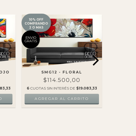
10% OFF
10% OFF
COMPRANDO
COMPRANDO
2 O MAS
2 O MAS
ENVIO
ENVIO
GRATIS
GRATIS
ROJO
SMG12 - FLORAL
SMG06 -
$114.500,00
$
83,33
6
CUOTAS SIN INTERÉS DE
$19.083,33
6
CUOTAS S