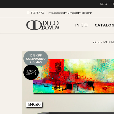
5% OFF T
11-61273473
info.decodomum@gmail.com
INICIO
CATALO
Inicio
>
MURA
10% OFF
COMPRANDO
2 O MAS
ENVIO
GRATIS