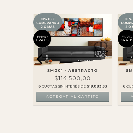
10% OFF
10%
COMPRANDO
COMP
2 O MAS
2 O
ENVIO
ENVIO
GRATIS
GRATIS
CITAS
SMG01 - ABSTRACTO
SM
00
$114.500,00
E
$19.083,33
6
CUOTAS SIN INTERÉS DE
$19.083,33
6
CUO