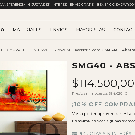
RANSFERENCIA - 6 CUOTAS SIN INTERÉS - ENVÍO GRATIS - BENEFICIO SHOWROO
GO
MATERIALES
ENVIOS
MAYORISTAS
CONTACT
LES
>
MURALES SLIM
>
SMG - 182x52CM - Bastidor 35mm
>
SMG40 - Abstra
SMG40 - AB
$114.500,0
Precio sin impuestos
$94.628,10
¡10% OFF COMPRA
Vas a poder aprovechar esta p
No acumulable con algunas promoc
6
CUOTAS SIN INTERÉS 