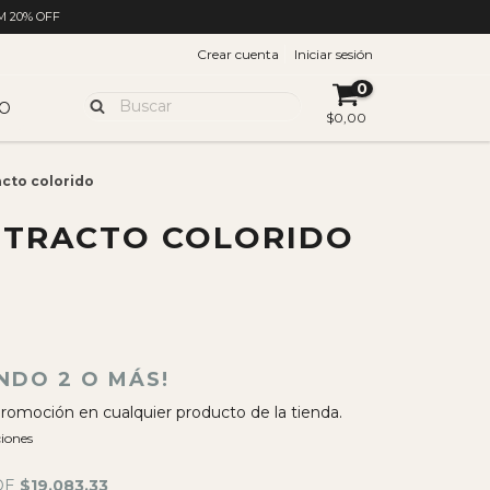
M 20% OFF
Crear cuenta
Iniciar sesión
0
O
$0,00
cto colorido
STRACTO COLORIDO
0
NDO 2 O MÁS!
romoción en cualquier producto de la tienda.
iones
DE
$19.083,33